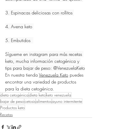
3. Espinacas deliciosas con rollitos 
4. Avena keto 
5. Embutidos  
Sígueme en instagram para más recetas 
keto, mucha información cetogénica y 
tips para bajar de peso: @VenezuelaKeto
En nuestra tienda 
Venezuela Keto
 puedes 
encontrar una variedad de productos 
para la dieta cetogénica. 
dieta cetogénica
dieta keto
keto venezuela
bajar de peso
cetosis
alimentos
ayuno intermitente
Productos keto
Recetas