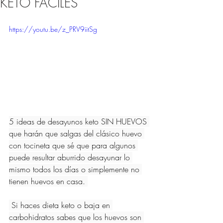
KETO FÁCILES
https://youtu.be/z_PRV9iitSg
5 ideas de desayunos keto SIN HUEVOS 
que harán que salgas del clásico huevo 
con tocineta que sé que para algunos 
puede resultar aburrido desayunar lo 
mismo todos los días o simplemente no 
tienen huevos en casa. 
 Si haces dieta keto o baja en 
carbohidratos sabes que los huevos son 