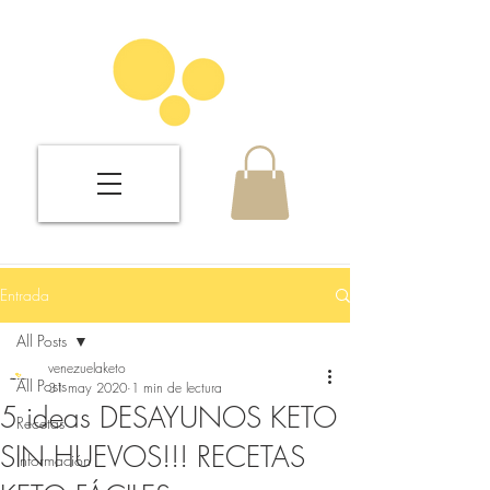
Entrada
All Posts
venezuelaketo
All Posts
31 may 2020
1 min de lectura
5 ideas DESAYUNOS KETO
Recetas
SIN HUEVOS!!! RECETAS
Información