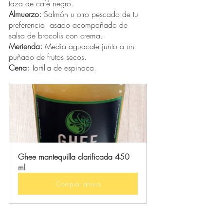
taza de café negro. 
Almuerzo:
 Salmón u otro pescado de tu 
preferencia  asado acompañado de 
salsa de brocolis con crema. 
Merienda:
 Media aguacate junto a un 
puñado de frutos secos. 
Cena:
 Tortilla de espinaca. 
Ghee mantequilla clarificada 450 
ml
Comprar ahora