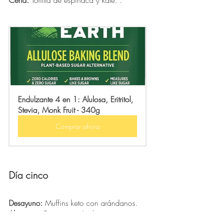
Cena:
 Tortilla de espinaca y kale. .
Endulzante 4 en 1: Alulosa, Eritritol, 
Stevia, Monk Fruit - 340g
Comprar ahora
Día cinco
Desayuno:
 Muffins keto con arándanos. 
Almuerzo:
 Bistec con rúcula y queso 