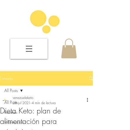
Entrada
All Posts
venezuelaketo
All Posts
28 jul 2021
4 min de lectura
Dieta Keto: plan de
Recetas
alimentación para
Información