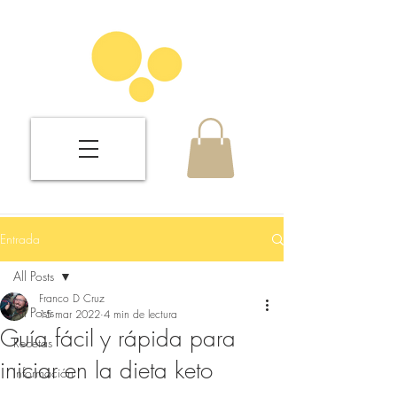
Entrada
All Posts
Franco D Cruz
All Posts
15 mar 2022
4 min de lectura
Guía fácil y rápida para
Recetas
iniciar en la dieta keto
Información