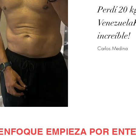
Perdí 20 k
VenezuelaK
increíble!
Carlos Medina
ENFOQUE EMPIEZA POR ENT