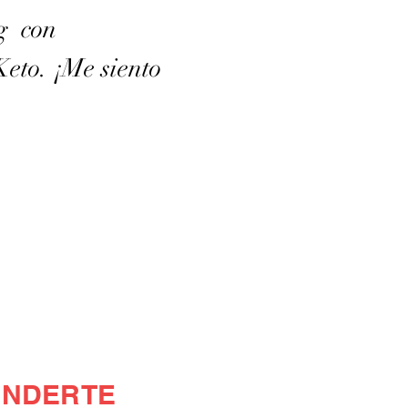
g con
eto. ¡Me siento
ENDERTE