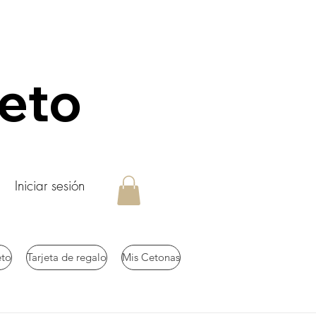
keto
Iniciar sesión
eto
Tarjeta de regalo
Mis Cetonas