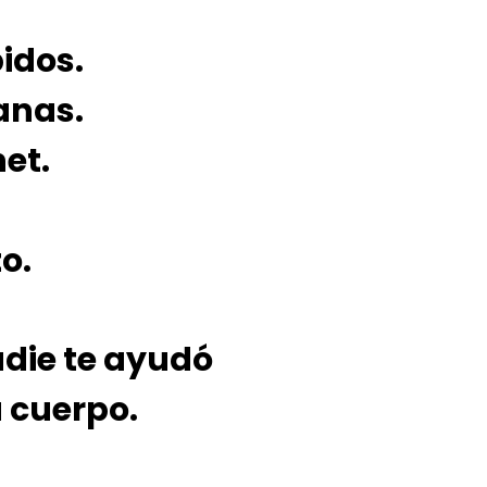
idos.
anas.
et.
o.
adie te ayudó
u cuerpo.