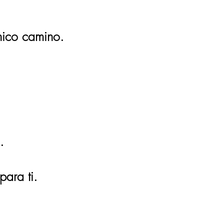
nico camino.
.
para ti.