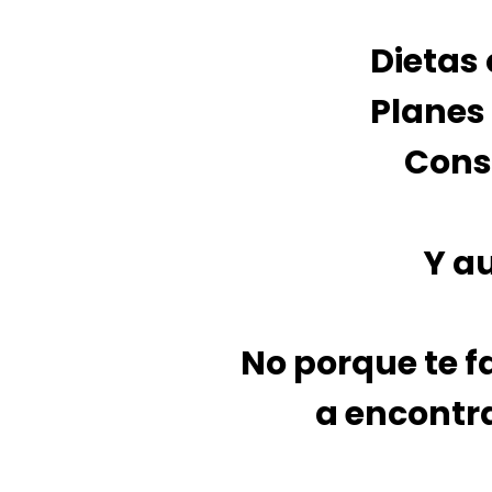
Dietas
Planes
Conse
Y a
No porque te f
a encontra