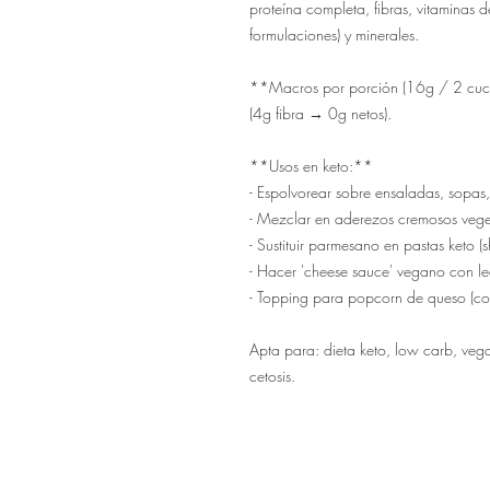
proteína completa, fibras, vitaminas 
formulaciones) y minerales.

**Macros por porción (16g / 2 cuch
(4g fibra → 0g netos).

**Usos en keto:**

- Espolvorear sobre ensaladas, sopas, 
- Mezclar en aderezos cremosos veget
- Sustituir parmesano en pastas keto (sh
- Hacer 'cheese sauce' vegano con le
- Topping para popcorn de queso (co
Apta para: dieta keto, low carb, vega
cetosis.