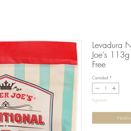
Levadura Nu
Joe's 113g 
Free
Cantidad
*
Agotado
Notific