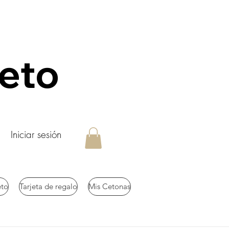
keto
Iniciar sesión
eto
Tarjeta de regalo
Mis Cetonas