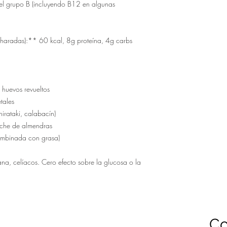
del grupo B (incluyendo B12 en algunas 
aradas):** 60 kcal, 8g proteína, 4g carbs 
huevos revueltos

ales

irataki, calabacín)

che de almendras

mbinada con grasa)

na, celíacos. Cero efecto sobre la glucosa o la 
Co