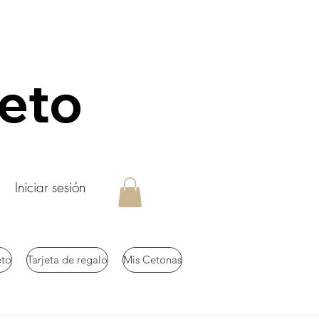
keto
Iniciar sesión
eto
Tarjeta de regalo
Mis Cetonas