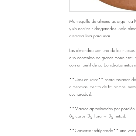
Mantequilla de almendras orgánica K
y sin aceites hidrogenados. Solo almen
cremosa lista para usar.

Las almendras son una de las nueces
alto contenido de grasas monoinsatura
con un perfil de carbohidratos netos m
**Usos en keto:** sobre tostadas de 
almendras, dentro de fat bombs, mezc
cucharadas).

**Macros aproximados por porción (
6g carbs (3g fibra → 3g netos).

**Conservar refrigerado** una vez ab