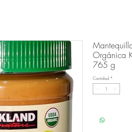
Mantequill
Orgánica K
765 g
Cantidad
*