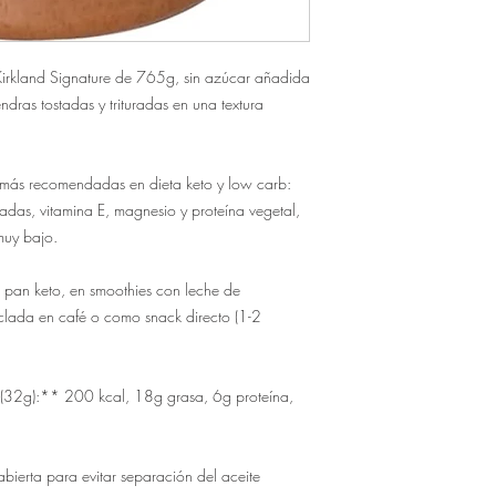
irkland Signature de 765g, sin azúcar añadida 
dras tostadas y trituradas en una textura 
 más recomendadas en dieta keto y low carb: 
das, vitamina E, magnesio y proteína vegetal, 
uy bajo.

pan keto, en smoothies con leche de 
lada en café o como snack directo (1-2 
32g):** 200 kcal, 18g grasa, 6g proteína, 
ierta para evitar separación del aceite 