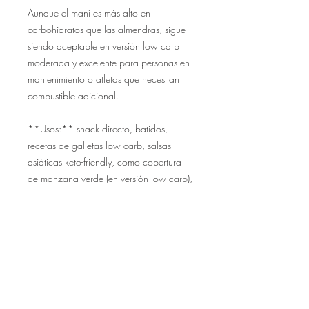
Aunque el maní es más alto en 
carbohidratos que las almendras, sigue 
siendo aceptable en versión low carb 
moderada y excelente para personas en 
mantenimiento o atletas que necesitan 
combustible adicional.

**Usos:** snack directo, batidos, 
recetas de galletas low carb, salsas 
asiáticas keto-friendly, como cobertura 
de manzana verde (en versión low carb), 
o mezclada en avena baja en 
carbohidratos.

**Macros aproximados por porción 
(32g):** 190 kcal, 16g grasa, 8g 
proteína, 7g carbs (2g fibra → 5g 
netos).
