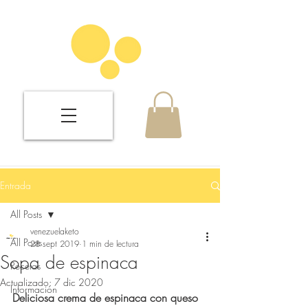
Entrada
All Posts
venezuelaketo
All Posts
28 sept 2019
1 min de lectura
Sopa de espinaca
Recetas
Actualizado:
7 dic 2020
Información
Deliciosa crema de espinaca con queso 