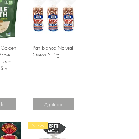
pida
Vista rápida
e Golden
Pan blanco Natural
Whole
Ovens 510g
 Ideal
 Sin
do
Agotado
Nuevo