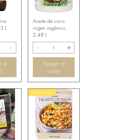
pida
Vista rápida
iva
Aceite de coco
 3 L
virgen orgánico
2.48 L
r al
Agregar al
to
carrito
Gluten free