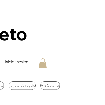
keto
Iniciar sesión
eto
Tarjeta de regalo
Mis Cetonas