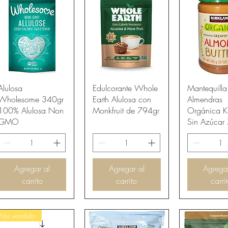
Vista rápida
Vista rápida
Vista rá
Alulosa
Edulcorante Whole
Mantequilla
Wholesome 340gr
Earth Alulosa con
Almendras
100% Alulosa Non
Monkfruit de 794gr
Orgánica Ki
GMO
Sin Azúcar
Agregar al
Agregar al
Agrega
carrito
carrito
carri
Más vendido