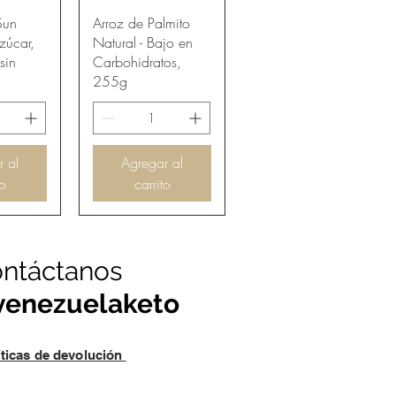
pida
Vista rápida
Sun
Arroz de Palmito
zúcar,
Natural - Bajo en
sin
Carbohidratos,
255g
r al
Agregar al
to
carrito
ntáctanos
enezuelaketo
íticas de devolución