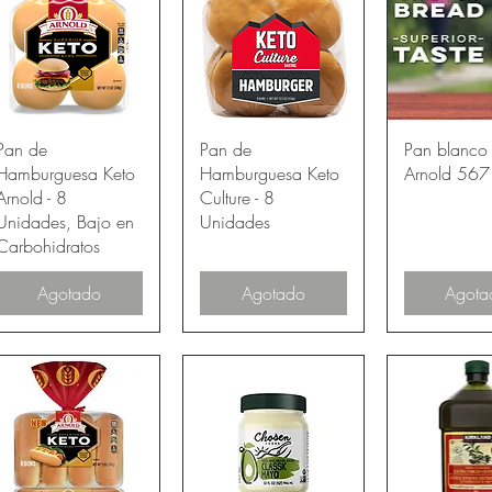
Vista rápida
Vista rápida
Vista rá
Pan de
Pan de
Pan blanco 
Hamburguesa Keto
Hamburguesa Keto
Arnold 567
Arnold - 8
Culture - 8
Unidades, Bajo en
Unidades
Carbohidratos
Agotado
Agotado
Agota