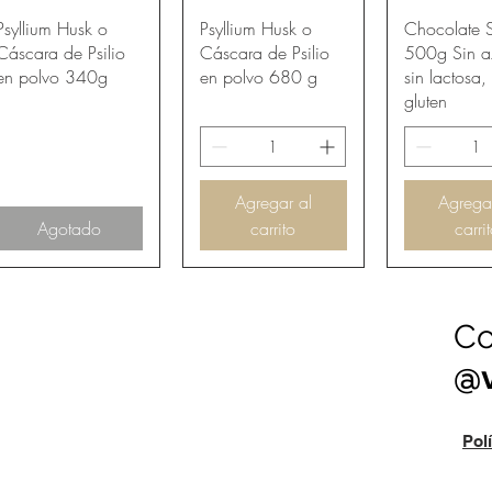
Vista rápida
Vista rápida
Vista rá
Psyllium Husk o
Psyllium Husk o
Chocolate 
Cáscara de Psilio
Cáscara de Psilio
500g Sin a
en polvo 340g
en polvo 680 g
sin lactosa, 
gluten
Agregar al
Agrega
Agotado
carrito
carri
Co
@v
Pol