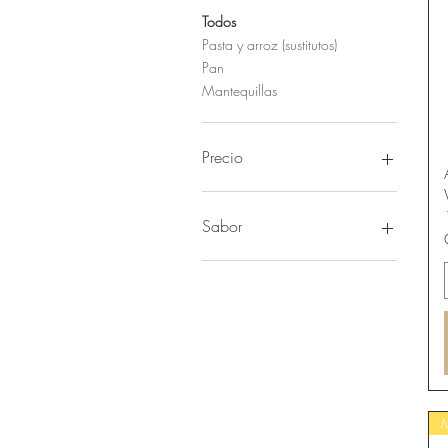
Todos
Pasta y arroz (sustitutos)
Pan
Mantequillas
Precio
1 US$
75 US$
Sabor
Appletini
Arándanos
Blueraspberry
Cherry pomegranate
Coconut piña colada
Cranberry cosmo
Durazno
Fresa y piña