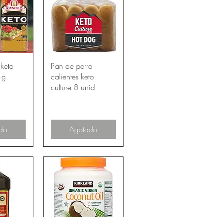
pida
Vista rápida
keto
Pan de perro
 g
calientes keto
culture 8 unid
do
Agotado