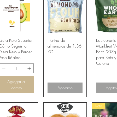
Vista rápida
Vista rápida
Vista rá
Guía Keto Superior:
Harina de
Edulcorant
Cómo Seguir la
almendras de 1.36
Monkfruit 
Dieta Keto y Perder
KG
Earth 907g -
Peso Rápido
para Keto y
Caloría
Agregar al
carrito
Agotado
Agota
Keto