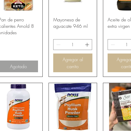
Vista rápida
Vista rápida
Vista rá
Pan de perro
Mayonesa de
Aceite de ol
calientes Arnold 8
aguacate 946 ml
extra virgen
unidades
Agregar al
Agrega
Agotado
carrito
carri