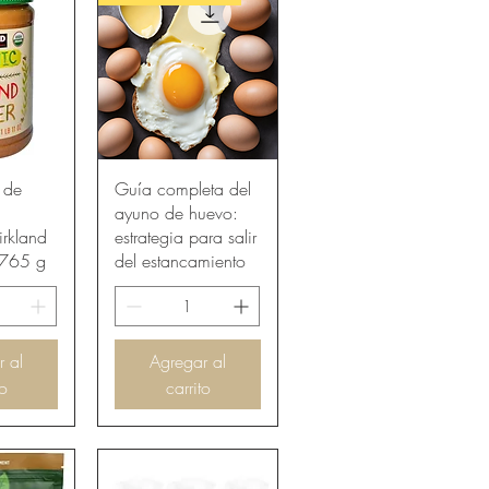
pida
Vista rápida
 de
Guía completa del
ayuno de huevo:
rkland
estrategia para salir
 765 g
del estancamiento
r al
Agregar al
to
carrito