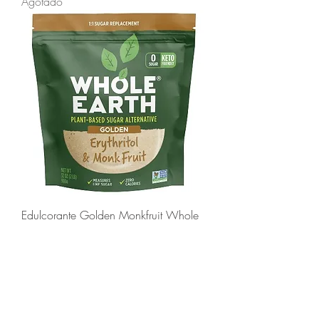
Agotado
Edulcorante Golden Monkfruit Whole
Earth 907g - Ideal para Keto y Sin
Caloría
Agotado