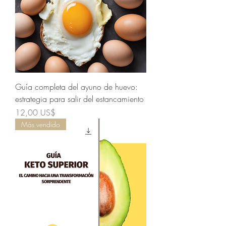
Guía completa del ayuno de huevo:
estrategia para salir del estancamiento
Precio
12,00 US$
Más vendido