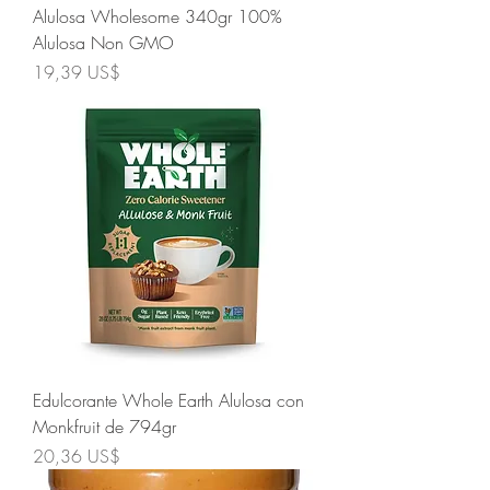
Alulosa Wholesome 340gr 100%
Alulosa Non GMO
Precio
19,39 US$
Edulcorante Whole Earth Alulosa con
Monkfruit de 794gr
Precio
20,36 US$