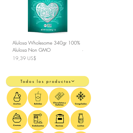
Alulosa Wholesome 340gr 100%
Edulcorante Whole Earth 
Alulosa Non GMO
con Monkfruit de 794gr
Precio
Precio
19,39 US$
20,36 US$
Todos los productos