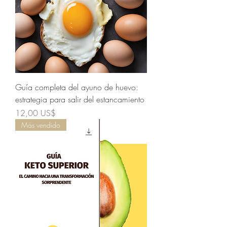
Guía completa del ayuno de huevo:
estrategia para salir del estancamiento
Precio
12,00 US$
Más vendido