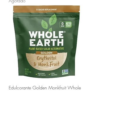
Agotado
Edulcorante Golden Monkfruit Whole
Earth 907g - Ideal para Keto y Sin
Caloría
Agotado