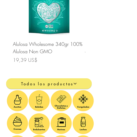
Alulosa Wholesome 340gr 100%
Edulcorante Whole Earth 
Alulosa Non GMO
con Monkfruit de 794gr
Precio
Precio
19,39 US$
20,36 US$
Todos los productos