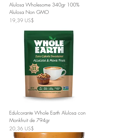
Alulosa Wholesome 340gr 100%
Alulosa Non GMO
Precio
19,39 US$
Edulcorante Whole Earth Alulosa con
Monkfruit de 794gr
Precio
20,36 US$