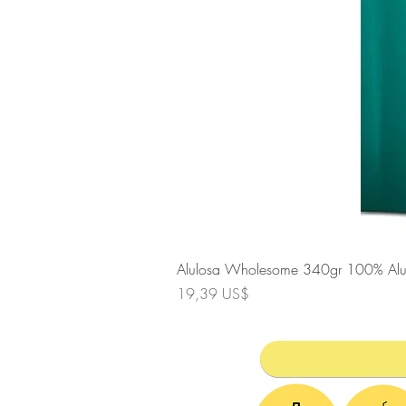
Alulosa Wholesome 340gr 100% A
Precio
19,39 US$