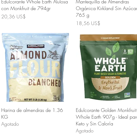
Vista rápida
Vista rápida
Edulcorante Whole Earth Alulosa
Mantequilla de Almendras
con Monkfruit de 794gr
Orgánica Kirkland Sin Azúca
765 g
Precio
20,36 US$
Precio
18,56 US$
Vista rápida
Vista rápida
Harina de almendras de 1.36
Edulcorante Golden Monkfruit
KG
Whole Earth 907g - Ideal par
Keto y Sin Caloría
Agotado
Agotado