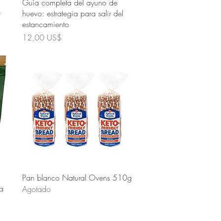
Vista rápida
Guía completa del ayuno de
r
huevo: estrategia para salir del
estancamiento
Precio
12,00 US$
Vista rápida
Pan blanco Natural Ovens 510g
a
Agotado