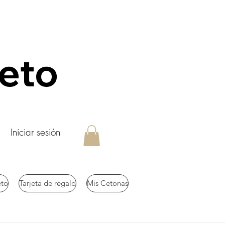
keto
Iniciar sesión
eto
Tarjeta de regalo
Mis Cetonas