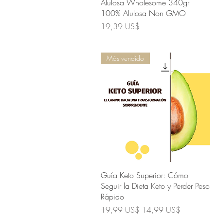
Vista rápida
Alulosa Wholesome 340gr
100% Alulosa Non GMO
Precio
19,39 US$
Más vendido
Vista rápida
Guía Keto Superior: Cómo
Seguir la Dieta Keto y Perder Peso
Rápido
Precio
Precio de oferta
19,99 US$
14,99 US$