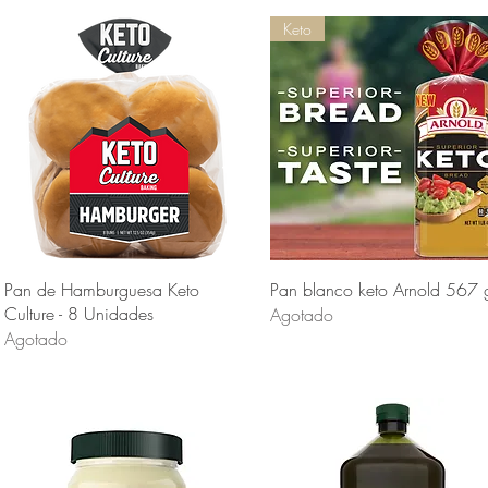
Keto
Vista rápida
Vista rápida
Pan de Hamburguesa Keto
Pan blanco keto Arnold 567 
Culture - 8 Unidades
Agotado
Agotado