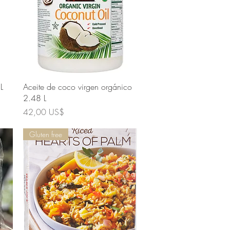
Vista rápida
L
Aceite de coco virgen orgánico
2.48 L
Precio
42,00 US$
Gluten free