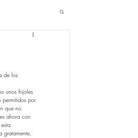
a de los 
 unos frijoles 
 permitidos por 
án que no 
nes ahora con 
esta 
a gratamente, 