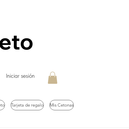
keto
Iniciar sesión
eto
Tarjeta de regalo
Mis Cetonas