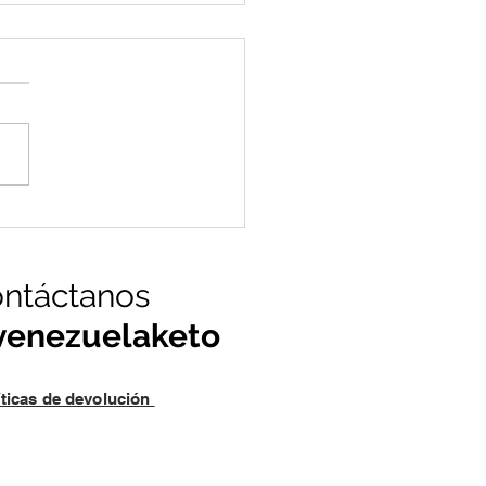
 Completa de Uso: Harina
lmendras Keto - Recetas
zúcar y Sin Gluten
ntáctanos
enezuelaketo
íticas de devolución