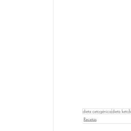
dieta cetogénica
dieta keto
Recetas