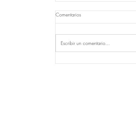
Comentarios
Escribir un comentario...
Guía completa sobre cómo
hacer la transición a la dieta
keto desde una dieta alta en
carbohidratos