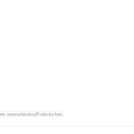
keto venezuela
cetosis
Productos keto