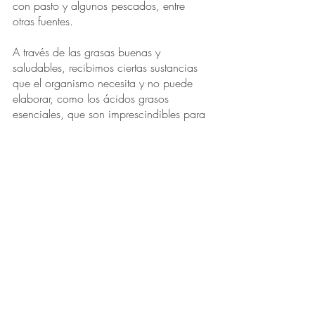
con pasto y algunos pescados, entre 
otras fuentes.
A través de las grasas buenas y 
saludables, recibimos ciertas sustancias 
que el organismo necesita y no puede 
elaborar, como los ácidos grasos 
esenciales, que son imprescindibles para 
el sistema nervioso.
Además, son una de las fuentes más 
importantes de vitamina E, especialmente 
el aceite de oliva. Esta última, por su 
capacidad antioxidante, nos protege del 
envejecimiento celular y estimula al 
sistema inmunológico ayudándonos a 
resistir las infecciones.
¿Cuáles son los beneficios de las grasas 
saludables?