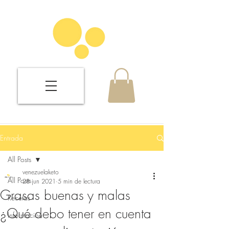
Entrada
All Posts
venezuelaketo
All Posts
28 jun 2021
5 min de lectura
Grasas buenas y malas
Recetas
¿Qué debo tener en cuenta
Información