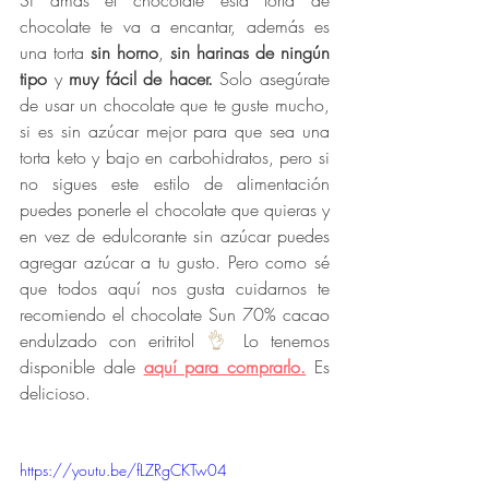
Si amas el chocolate esta torta de 
chocolate te va a encantar, además es 
una torta 
sin horno
, 
sin harinas de ningún 
tipo
 y 
muy fácil de hacer.
 Solo asegúrate 
de usar un chocolate que te guste mucho, 
si es sin azúcar mejor para que sea una 
torta keto y bajo en carbohidratos, pero si 
no sigues este estilo de alimentación 
puedes ponerle el chocolate que quieras y 
en vez de edulcorante sin azúcar puedes 
agregar azúcar a tu gusto. Pero como sé 
que todos aquí nos gusta cuidarnos te 
recomiendo el chocolate Sun 70% cacao 
endulzado con eritritol 
👌
 Lo tenemos 
disponible dale 
aquí para comprarlo.
Es 
delicioso.
https://youtu.be/fLZRgCKTw04