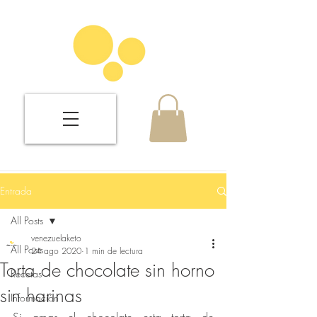
Entrada
All Posts
venezuelaketo
All Posts
24 ago 2020
1 min de lectura
Torta de chocolate sin horno
Recetas
sin harinas
Información