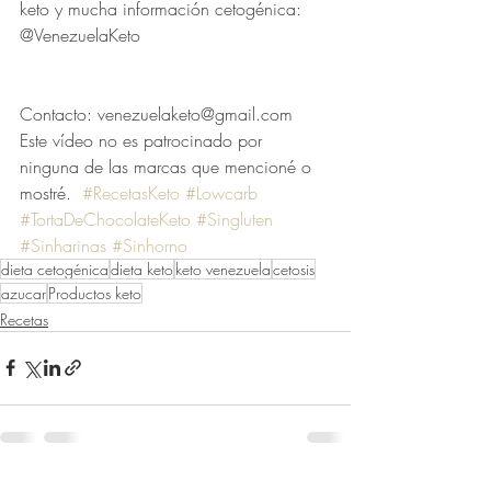
keto y mucha información cetogénica: 
@VenezuelaKeto  
Contacto: venezuelaketo@gmail.com  
Este vídeo no es patrocinado por 
ninguna de las marcas que mencioné o 
mostré.  
#RecetasKeto
#Lowcarb
#TortaDeChocolateKeto
#Singluten
#Sinharinas
#Sinhorno
dieta cetogénica
dieta keto
keto venezuela
cetosis
azucar
Productos keto
Recetas