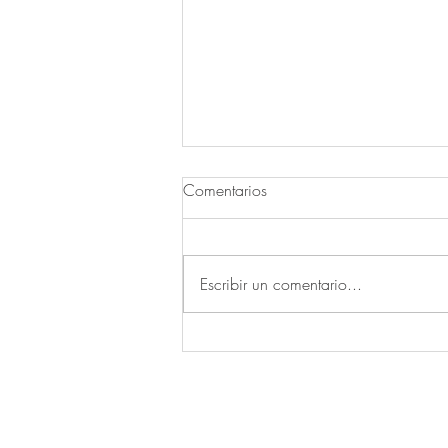
Comentarios
Escribir un comentario...
¿Estancado en keto? Las 7
razones por las que tu peso no
baja (y qué hacer)