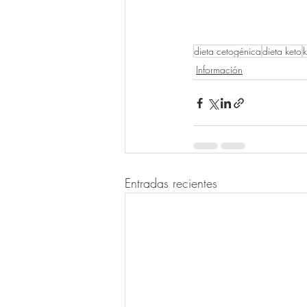
dieta cetogénica
dieta keto
Información
Entradas recientes