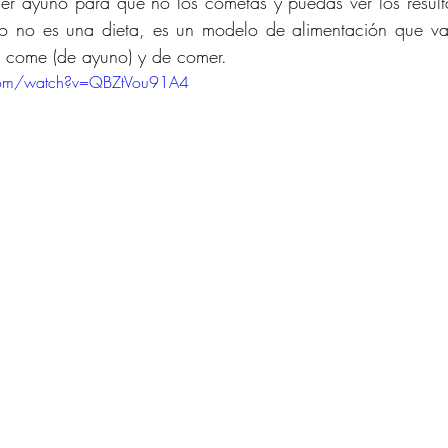
cer ayuno para que no los cometas y puedas ver los resul
o no es una dieta, es un modelo de alimentación que va 
 come (de ayuno) y de comer.
com/watch?v=QBZtVou91A4