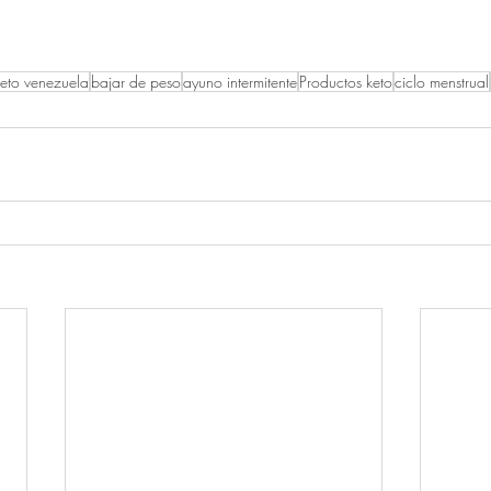
keto venezuela
bajar de peso
ayuno intermitente
Productos keto
ciclo menstrual