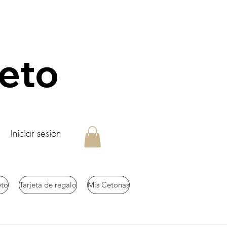
keto
Iniciar sesión
eto
Tarjeta de regalo
Mis Cetonas