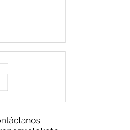
o limpio vs ayuno sucio:
encias, beneficios y
do usar cada uno
ntáctanos